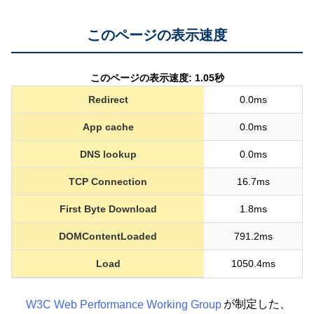
このページの表示速度
このページの表示速度: 1.05秒
Redirect
0.0ms
App cache
0.0ms
DNS lookup
0.0ms
TCP Connection
16.7ms
First Byte Download
1.8ms
DOMContentLoaded
791.2ms
Load
1050.4ms
W3C Web Performance Working Group
が制定した、